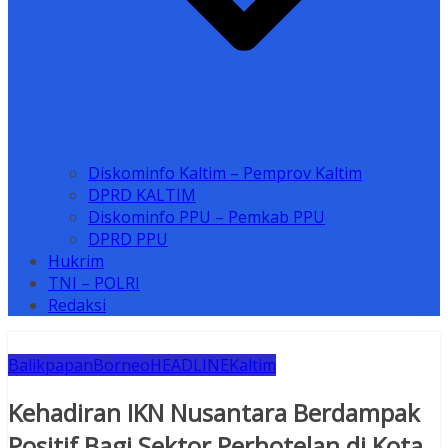
Diskominfo Kaltim – Pemprov Kaltim
DPRD KALTIM
Diskominfo PPU – Pemkab PPU
DPRD PPU
Hukrim
TNI – POLRI
Redaksi
Balikpapan
Borneo
HEADLINE
Kaltim
Kehadiran IKN Nusantara Berdampak
Positif Bagi Sektor Perhotelan di Kota