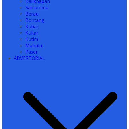
Balikpapan
Samarinda
Berau
Bontang
Kubar
Kukar
Kutim
Mahulu
Paser
ADVERTORIAL