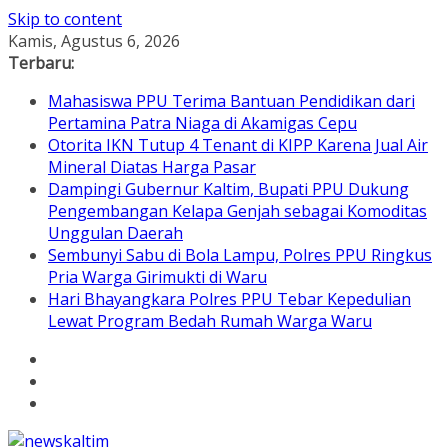
Skip to content
Kamis, Agustus 6, 2026
Terbaru:
Mahasiswa PPU Terima Bantuan Pendidikan dari
Pertamina Patra Niaga di Akamigas Cepu
Otorita IKN Tutup 4 Tenant di KIPP Karena Jual Air
Mineral Diatas Harga Pasar
Dampingi Gubernur Kaltim, Bupati PPU Dukung
Pengembangan Kelapa Genjah sebagai Komoditas
Unggulan Daerah
Sembunyi Sabu di Bola Lampu, Polres PPU Ringkus
Pria Warga Girimukti di Waru
Hari Bhayangkara Polres PPU Tebar Kepedulian
Lewat Program Bedah Rumah Warga Waru