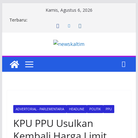
Skip
Kamis, Agustus 6, 2026
to
Terbaru:
content
ADVERTORIAL - PARLEMENTARIA
HEADLINE
POLITIK
PPU
KPU PPU Usulkan
Kembali Harga Limit