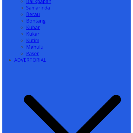
Balikpapan
Samarinda
Berau
Bontang
Kubar
Kukar
Kutim
Mahulu
Paser
ADVERTORIAL