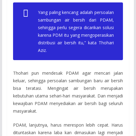
Yang paling kencang adalah persoalan
sambungan air bersih dari PDAM,
sehingga perlu segera dicarikan solusi
karena PDM itu yang mengoperasikan
distribusi air bersih itu,” kata Thohari
Aziz.
Thohari pun mendesak PDAM agar mencari jalan
keluar, sehingga persoalan sambungan baru air bersih
bisa teratasi. Mengingat air bersih merupakan
kebutuhan utama sehari-hari masyarakat. Dan menjadi
kewajiban PDAM menyediakan air bersih bagi seluruh
masyarakat.
PDAM, lanjutnya, harus merespon lebih cepat. Harus
dituntaskan karena laba kan dimasukan lagi menjadi