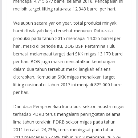
mencapai 4.715.677 barrel selama 2016. Pencapaian ini
melibih target lifting rata-rata 12.343 barrel per hari.
Walaupun secara yar on year, total produksi minyak
bumi di wilayah kerja tersebut menurun. Rata-rata
produksi pada tahun 2015 mencapai 14.025 barrel per
hari, meski di periode itu, BOB BSP Pertamina Hulu
berhasil melampaui target dari SKK migas 13.170 barrel
per hari. BOB juga masih mencatatkan keuntungan
dalam dua tahun tersebut meski langkah efisiensi
diterapkan. Kemudian SKK migas menaikkan target
lifting nasional di tahun 2017 ini menjadi 825.000 barrel
per hari.
Dari data Pemprov Riau kontribusi sektor industri migas
terhadap PDRB terus mengalami peningkatan selama
lima tahun terakhir. PDRB sektor migas pada tahun
2011 tercatat 24,73%, terus meningkat pada tahun
2012 mencapai 25,46%, tahun 2013 mencapai 26,57%,