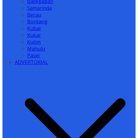
Balikpapan
Samarinda
Berau
Bontang
Kubar
Kukar
Kutim
Mahulu
Paser
ADVERTORIAL