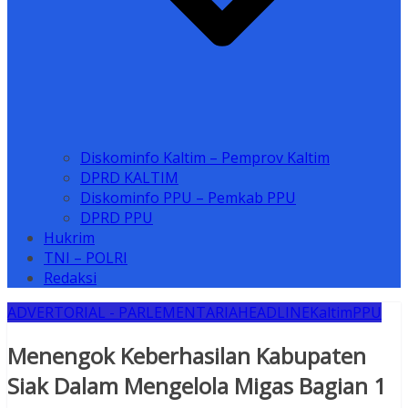
Diskominfo Kaltim – Pemprov Kaltim
DPRD KALTIM
Diskominfo PPU – Pemkab PPU
DPRD PPU
Hukrim
TNI – POLRI
Redaksi
ADVERTORIAL - PARLEMENTARIA
HEADLINE
Kaltim
PPU
Menengok Keberhasilan Kabupaten
Siak Dalam Mengelola Migas Bagian 1