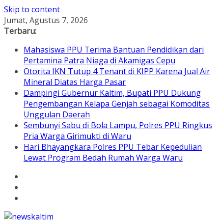
Skip to content
Jumat, Agustus 7, 2026
Terbaru:
Mahasiswa PPU Terima Bantuan Pendidikan dari
Pertamina Patra Niaga di Akamigas Cepu
Otorita IKN Tutup 4 Tenant di KIPP Karena Jual Air
Mineral Diatas Harga Pasar
Dampingi Gubernur Kaltim, Bupati PPU Dukung
Pengembangan Kelapa Genjah sebagai Komoditas
Unggulan Daerah
Sembunyi Sabu di Bola Lampu, Polres PPU Ringkus
Pria Warga Girimukti di Waru
Hari Bhayangkara Polres PPU Tebar Kepedulian
Lewat Program Bedah Rumah Warga Waru