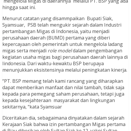
mengelola Migas di daerahnya melalui PT. BSP yang ada
hingga saat ini.
Menurut catatan yang disammpaikan Bupati Siak,
Syamsuar, PSB telah mengukir sejarah dalam Industri
pertambangan Migas di Indonesia, yaitu menjadi
perusahaan daerah (BUMD) pertama yang diberi
kepercayaan oleh pemerintah untuk mengelola ladang
migas serta menjadi
role model
dalam pengembangan
kegiatan usaha migas bagi perusahaan daerah lainnya di
Iindonesia. Dari waktu-kewaktu BSP berupaya
menunjukkan eksistensinya melalui peningkatan kinerja.
“PT. BSP memang telah kami rancang yang diharapkan
dapat memberikan manfaat dan nilai tambah, tidak saja
kepada para pemegang saham perusahaan, tetapi juga
kepada kesejahteraan masyarakat dan lingkungan
sekitarnya, “kata Syamsuar
Diceritakan dia, sebagaimana dinyatakan dalam sejarah
Kerajaan Siak bahwa izin pertambangan Migas pertama
di Riau diberikan oleh Sultan Siak ke 12, yakni Sultan