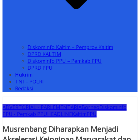
Diskominfo Kaltim – Pemprov Kaltim
DPRD KALTIM
Diskominfo PPU – Pemkab PPU
DPRD PPU
Hukrim
TNI – POLRI
Redaksi
ADVERTORIAL - PARLEMENTARIA
Borneo
Diskominfo
PPU - Pemkab PPU
HEADLINE
Kaltim
PPU
Musrenbang Diharapkan Menjadi
Akselerasi Keinginan Masyarakat dan