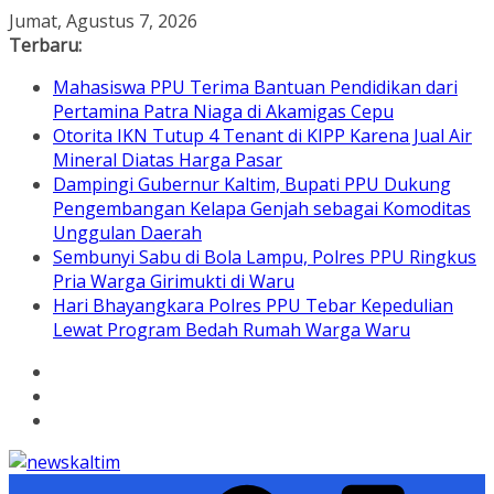
Skip
Jumat, Agustus 7, 2026
to
Terbaru:
content
Mahasiswa PPU Terima Bantuan Pendidikan dari
Pertamina Patra Niaga di Akamigas Cepu
Otorita IKN Tutup 4 Tenant di KIPP Karena Jual Air
Mineral Diatas Harga Pasar
Dampingi Gubernur Kaltim, Bupati PPU Dukung
Pengembangan Kelapa Genjah sebagai Komoditas
Unggulan Daerah
Sembunyi Sabu di Bola Lampu, Polres PPU Ringkus
Pria Warga Girimukti di Waru
Hari Bhayangkara Polres PPU Tebar Kepedulian
Lewat Program Bedah Rumah Warga Waru