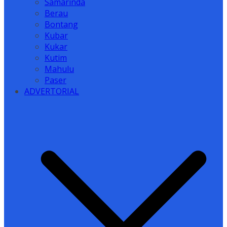
Samarinda
Berau
Bontang
Kubar
Kukar
Kutim
Mahulu
Paser
ADVERTORIAL