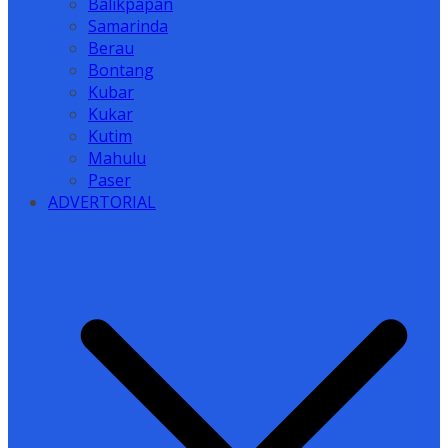
Balikpapan
Samarinda
Berau
Bontang
Kubar
Kukar
Kutim
Mahulu
Paser
ADVERTORIAL