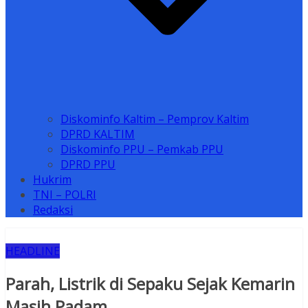
Diskominfo Kaltim – Pemprov Kaltim
DPRD KALTIM
Diskominfo PPU – Pemkab PPU
DPRD PPU
Hukrim
TNI – POLRI
Redaksi
HEADLINE
Parah, Listrik di Sepaku Sejak Kemarin
Masih Padam