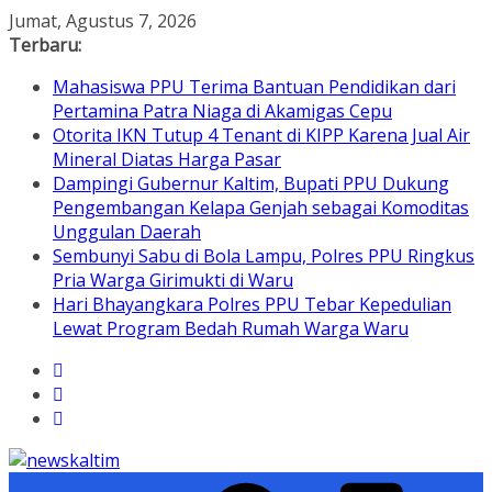
Skip
Jumat, Agustus 7, 2026
to
Terbaru:
content
Mahasiswa PPU Terima Bantuan Pendidikan dari
Pertamina Patra Niaga di Akamigas Cepu
Otorita IKN Tutup 4 Tenant di KIPP Karena Jual Air
Mineral Diatas Harga Pasar
Dampingi Gubernur Kaltim, Bupati PPU Dukung
Pengembangan Kelapa Genjah sebagai Komoditas
Unggulan Daerah
Sembunyi Sabu di Bola Lampu, Polres PPU Ringkus
Pria Warga Girimukti di Waru
Hari Bhayangkara Polres PPU Tebar Kepedulian
Lewat Program Bedah Rumah Warga Waru