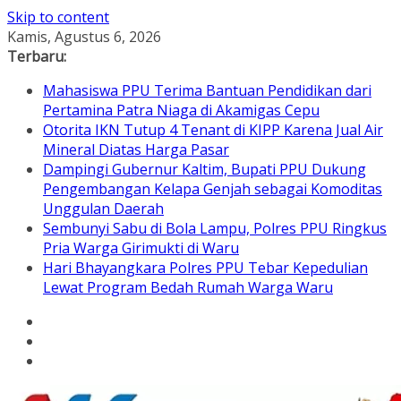
Skip to content
Kamis, Agustus 6, 2026
Terbaru:
Mahasiswa PPU Terima Bantuan Pendidikan dari
Pertamina Patra Niaga di Akamigas Cepu
Otorita IKN Tutup 4 Tenant di KIPP Karena Jual Air
Mineral Diatas Harga Pasar
Dampingi Gubernur Kaltim, Bupati PPU Dukung
Pengembangan Kelapa Genjah sebagai Komoditas
Unggulan Daerah
Sembunyi Sabu di Bola Lampu, Polres PPU Ringkus
Pria Warga Girimukti di Waru
Hari Bhayangkara Polres PPU Tebar Kepedulian
Lewat Program Bedah Rumah Warga Waru