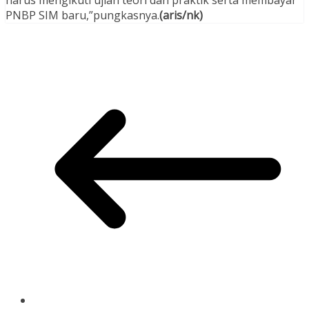
harus mengikuti ujian teori dan praktik serta membayar
PNBP SIM baru,”pungkasnya.
(aris/nk)