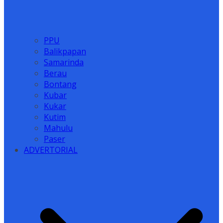
PPU
Balikpapan
Samarinda
Berau
Bontang
Kubar
Kukar
Kutim
Mahulu
Paser
ADVERTORIAL