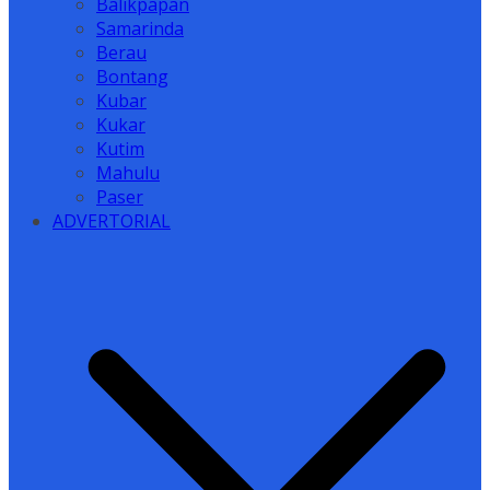
Balikpapan
Samarinda
Berau
Bontang
Kubar
Kukar
Kutim
Mahulu
Paser
ADVERTORIAL