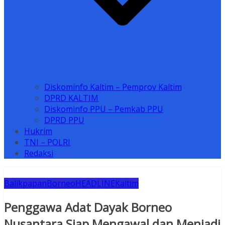
Diskominfo Kaltim – Pemprov Kaltim
DPRD KALTIM
Diskominfo PPU – Pemkab PPU
DPRD PPU
Hukrim
TNI – POLRI
Redaksi
Balikpapan
Borneo
HEADLINE
Kaltim
Penggawa Adat Dayak Borneo
Nusantara Siap Mengawal dan Menjadi