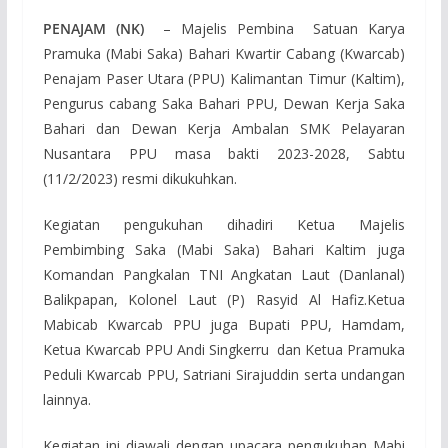
PENAJAM (NK)
– Majelis Pembina Satuan Karya
Pramuka (Mabi Saka) Bahari Kwartir Cabang (Kwarcab)
Penajam Paser Utara (PPU) Kalimantan Timur (Kaltim),
P
engurus cabang Saka Bahari PPU, Dewan Kerja Saka
Bahari dan Dewan Kerja Ambalan SMK Pelayaran
Nusantara PPU
masa bakti 2023-2028, Sabtu
(11/2/2023) resmi dikukuhkan.
Kegiatan pengukuhan dihadiri
Ketua Majelis
Pembimbing Saka (Mabi Saka) Bahari Kaltim juga
Komandan Pangkalan TNI Angkatan Laut (Danlanal)
Balikpapan, Kolonel Laut (P) Rasyid Al Hafiz.
Ketua
Mabicab Kwarcab PPU juga Bupati PPU, Hamdam,
Ketua Kwarcab PPU Andi Singkerru dan Ketua Pramuka
Peduli Kwarcab PPU, Satriani Sirajuddin serta undangan
lainnya.
Kegiatan ini diawali dengan upacara pengukuhan Mabi