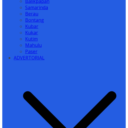
Balikpapan
Samarinda
Berau
Bontang
Kubar
Kukar
Kutim
Mahulu
Paser
ADVERTORIAL