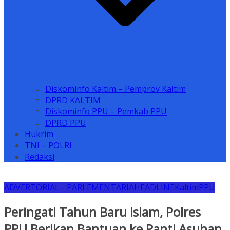
Diskominfo Kaltim – Pemprov Kaltim
DPRD KALTIM
Diskominfo PPU – Pemkab PPU
DPRD PPU
Hukrim
TNI – POLRI
Redaksi
ADVERTORIAL - PARLEMENTARIA
HEADLINE
Kaltim
PPU
Peringati Tahun Baru Islam, Polres
PPU Berikan Bantuan ke Panti Asuhan