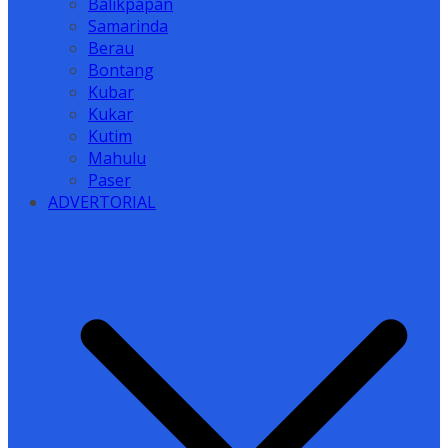
Balikpapan
Samarinda
Berau
Bontang
Kubar
Kukar
Kutim
Mahulu
Paser
ADVERTORIAL