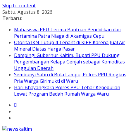
Skip to content
Sabtu, Agustus 8, 2026
Terbaru:
Mahasiswa PPU Terima Bantuan Pendidikan dari
Pertamina Patra Niaga di Akamigas Cepu
Otorita IKN Tutup 4 Tenant di KIPP Karena Jual Air
Mineral Diatas Harga Pasar
Dampingi Gubernur Kaltim, Bupati PPU Dukung
Pengembangan Kelapa Genjah sebagai Komoditas
Unggulan Daerah
Sembunyi Sabu di Bola Lampu, Polres PPU Ringkus
Pria Warga Girimukti di Waru
Hari Bhayangkara Polres PPU Tebar Kepedulian
Lewat Program Bedah Rumah Warga Waru