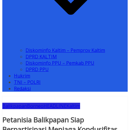
Diskominfo Kaltim – Pemprov Kaltim
DPRD KALTIM
Diskominfo PPU – Pemkab PPU
DPRD PPU
Hukrim
TNI – POLRI
Redaksi
Balikpapan
Borneo
HEADLINE
Kaltim
Petanisia Balikpapan Siap
Berpartisipasi Menjaga Kondusifitas