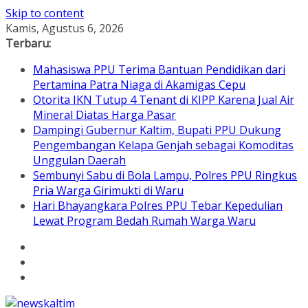
Skip to content
Kamis, Agustus 6, 2026
Terbaru:
Mahasiswa PPU Terima Bantuan Pendidikan dari
Pertamina Patra Niaga di Akamigas Cepu
Otorita IKN Tutup 4 Tenant di KIPP Karena Jual Air
Mineral Diatas Harga Pasar
Dampingi Gubernur Kaltim, Bupati PPU Dukung
Pengembangan Kelapa Genjah sebagai Komoditas
Unggulan Daerah
Sembunyi Sabu di Bola Lampu, Polres PPU Ringkus
Pria Warga Girimukti di Waru
Hari Bhayangkara Polres PPU Tebar Kepedulian
Lewat Program Bedah Rumah Warga Waru