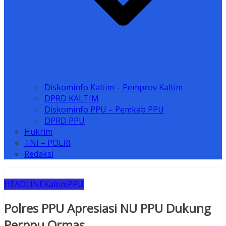
Diskominfo Kaltim – Pemprov Kaltim
DPRD KALTIM
Diskominfo PPU – Pemkab PPU
DPRD PPU
Hukrim
TNI – POLRI
Redaksi
HEADLINE
Kaltim
PPU
Polres PPU Apresiasi NU PPU Dukung
Perppu Ormas