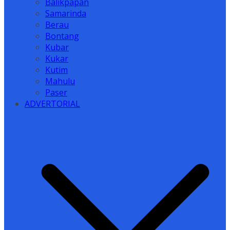
Balikpapan
Samarinda
Berau
Bontang
Kubar
Kukar
Kutim
Mahulu
Paser
ADVERTORIAL