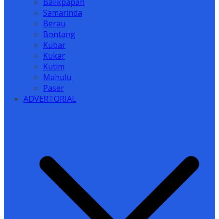
Balikpapan
Samarinda
Berau
Bontang
Kubar
Kukar
Kutim
Mahulu
Paser
ADVERTORIAL