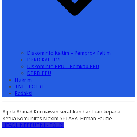
Diskominfo Kaltim – Pemprov Kaltim
DPRD KALTIM
Diskominfo PPU – Pemkab PPU
DPRD PPU
Hukrim
TNI – POLRI
Redaksi
Aipda Ahmad Kurniawan serahkan bantuan kepada
Ketua Komunitas Maxim SETARA, Firman Fauzie
HEADLINE
PPU
TNI - POLRI