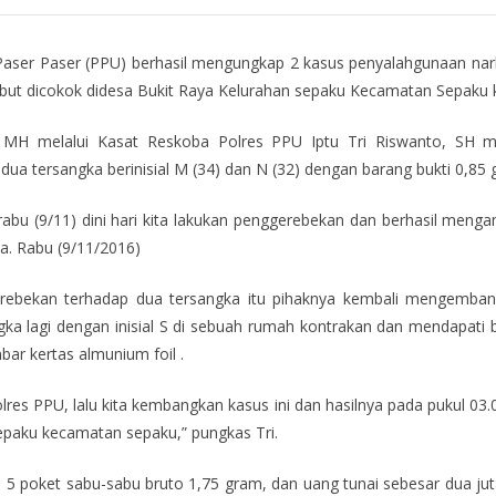
er Paser (PPU) berhasil mengungkap 2 kasus penyalahgunaan nark
ebut dicokok didesa Bukit Raya Kelurahan sepaku Kecamatan Sepaku
 MH melalui Kasat Reskoba Polres PPU Iptu Tri Riswanto, SH m
a tersangka berinisial M (34) dan N (32) dengan barang bukti 0,85 
a rabu (9/11) dini hari kita lakukan penggerebekan dan berhasil m
ya. Rabu (9/11/2016)
erebekan terhadap dua tersangka itu pihaknya kembali mengemban
a lagi dengan inisial S di sebuah rumah kontrakan dan mendapati 
ar kertas almunium foil .
s PPU, lalu kita kembangkan kasus ini dan hasilnya pada pukul 03.0
sepaku kecamatan sepaku,” pungkas Tri.
ti 5 poket sabu-sabu bruto 1,75 gram, dan uang tunai sebesar dua ju