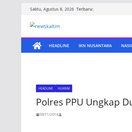
Skip
Terbaru:
Sabtu, Agustus 8, 2026
to
content
HEADLINE
IKN NUSANTARA
NASI
HEADLINE
HUKRIM
Polres PPU Ungkap D
09/11/2016