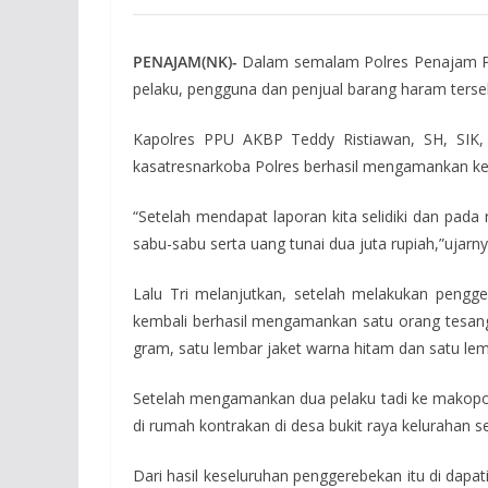
PENAJAM(NK)-
Dalam semalam Polres Penajam Pas
pelaku, pengguna dan penjual barang haram ters
Kapolres PPU AKBP Teddy Ristiawan, SH, SIK,
kasatresnarkoba Polres berhasil mengamankan kedu
“Setelah mendapat laporan kita selidiki dan pad
sabu-sabu serta uang tunai dua juta rupiah,”ujarn
Lalu Tri melanjutkan, setelah melakukan pengg
kembali berhasil mengamankan satu orang tesangk
gram, satu lembar jaket warna hitam dan satu lemb
Setelah mengamankan dua pelaku tadi ke makopolre
di rumah kontrakan di desa bukit raya kelurahan 
Dari hasil keseluruhan penggerebekan itu di dapa