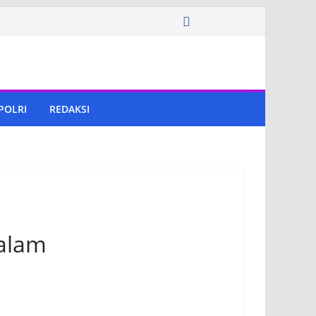
 POLRI
REDAKSI
alam