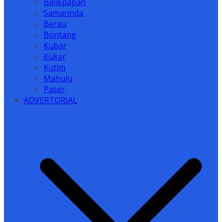
Balikpapan
Samarinda
Berau
Bontang
Kubar
Kukar
Kutim
Mahulu
Paser
ADVERTORIAL