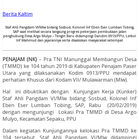
Berita Kaltim
Staf Ahli Pangdam VI/Mlw bidang Sosbud, Kolonel Inf Eben Eser Lumban Tobing,
SAP saat melihat secara langsung progres pekerjaan pembukaan jalan
penghubung Desa Argo Mulyo – Tengin Baru didampingi Dandim 0913/PPU, Letkol
Inf Mahmud dan jajarannya serta disaksikan masyarakat setempat
PENAJAM (NK)
– Pra TNI Manunggal Membangun Desa
(TMMD) ke 104 tahun 2019 di Kabupaten Penajam Paser
Utara yang dilaksanakan Kodim 0913/PPU mendapat
perhatian Khusus dari Kodam VII/ Mulawarman (Mlw).
Hal ini dibuktikan dengan Kunjungan Kerja (Kunker)
Staf Ahli Pangdam VI/Mlw bidang Sosbud, Kolonel Inf
Eben Eser Lumban Tobing, SAP, Rabu (20/02/2019)
dengan mengunjungi Lokasi Pra TMMD di Desa Argo
Mulyo, Kecamatan Sepaku, PPU
Dalam kegiatan Kunjungannya kelokasi Pra TMMD ke
104 tersebut, Staf Ahli Pangdam VI/Mlw didampingi