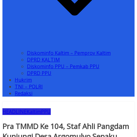
Diskominfo Kaltim – Pemprov Kaltim
DPRD KALTIM
Diskominfo PPU – Pemkab PPU
DPRD PPU
Hukrim
TNI – POLRI
Redaksi
HEADLINE
Kaltim
PPU
Pra TMMD Ke 104, Staf Ahli Pangdam
Kunjungi Desa Argomulyo Sepaku