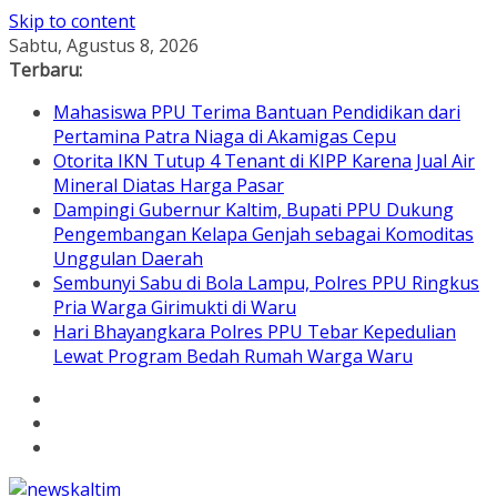
Skip to content
Sabtu, Agustus 8, 2026
Terbaru:
Mahasiswa PPU Terima Bantuan Pendidikan dari
Pertamina Patra Niaga di Akamigas Cepu
Otorita IKN Tutup 4 Tenant di KIPP Karena Jual Air
Mineral Diatas Harga Pasar
Dampingi Gubernur Kaltim, Bupati PPU Dukung
Pengembangan Kelapa Genjah sebagai Komoditas
Unggulan Daerah
Sembunyi Sabu di Bola Lampu, Polres PPU Ringkus
Pria Warga Girimukti di Waru
Hari Bhayangkara Polres PPU Tebar Kepedulian
Lewat Program Bedah Rumah Warga Waru