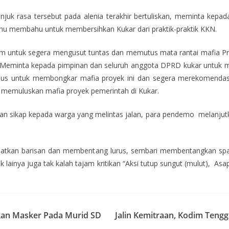
gunjuk rasa tersebut pada alenia terakhir bertuliskan, meminta kep
ahu membahu untuk membersihkan Kukar dari praktik-praktik KKN.
 untuk segera mengusut tuntas dan memutus mata rantai mafia Pro
Meminta kepada pimpinan dan seluruh anggota DPRD kukar untuk mel
usus untuk membongkar mafia proyek ini dan segera merekomenda
emuluskan mafia proyek pemerintah di Kukar.
n sikap kepada warga yang melintas jalan, para pendemo melanjutka
patkan barisan dan membentang lurus, sembari membentangkan span
k lainya juga tak kalah tajam kritikan “Aksi tutup sungut (mulut), As
kan Masker Pada Murid SD
Jalin Kemitraan, Kodim Ten