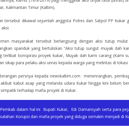
lainnya, Kamis (19/9/2019) pagi menggelar aksi unjuk rasa (unras) 
ar, Kalimantan Timur (Kaltim).
wan tersebut dikawal sejumlah anggota Polres dan Satpol PP Kukar
 aksi.
en masyarakat tersebut berlangsung dengan aksi tutup mulut t
an spanduk yang bertuliskan “Aksi tutup sungut muyak dah kami 
terlibat konspirasi proyek kukar, Muyak dah kami carang (Kami su
sikap para pelaku aksi unras kepada warga yang melintas di lokasi i
eterangan persnya kepada newskaltim.com menenrangkan, pembag
 akibat kabut asap yang melanda udara Kukar hingga kini belum bera
simpatik terhadap mafia proyek di Kukar.
 Pemkab dalam hal ini Bupati Kukar, Edi Damansyah serta para p
salahan Korupsi dan mafia proyek yang diduga semakin menjadi di Ku