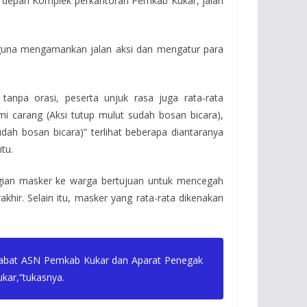
di depan Komplek perkantoran Pemkab Kukar, jalan
 guna mengamankan jalan aksi dan mengatur para
anpa orasi, peserta unjuk rasa juga rata-rata
carang (Aksi tutup mulut sudah bosan bicara),
dah bosan bicara)” terlihat beberapa diantaranya
tu.
ian masker ke warga bertujuan untuk mencegah
khir. Selain itu, masker yang rata-rata dikenakan
ejabat ASN Pemkab Kukar dan Aparat Penegak
kar,”tukasnya.