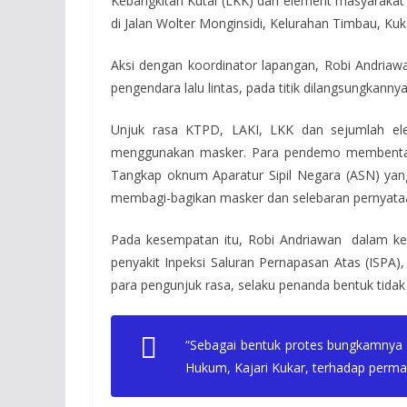
Kebangkitan Kutai (LKK) dan element masyarakat 
di Jalan Wolter Monginsidi, Kelurahan Timbau, Kuk
Aksi dengan koordinator lapangan, Robi Andria
pengendara lalu lintas, pada titik dilangsungkannya
Unjuk rasa KTPD, LAKI, LKK dan sejumlah elem
menggunakan masker. Para pendemo membentangk
Tangkap oknum Aparatur Sipil Negara (ASN) yang 
membagi-bagikan masker dan selebaran pernyataan 
Pada kesempatan itu, Robi Andriawan dalam k
penyakit Inpeksi Saluran Pernapasan Atas (ISPA),
para pengunjuk rasa, selaku penanda bentuk tidak 
“Sebagai bentuk protes bungkamnya
Hukum, Kajari Kukar, terhadap perma