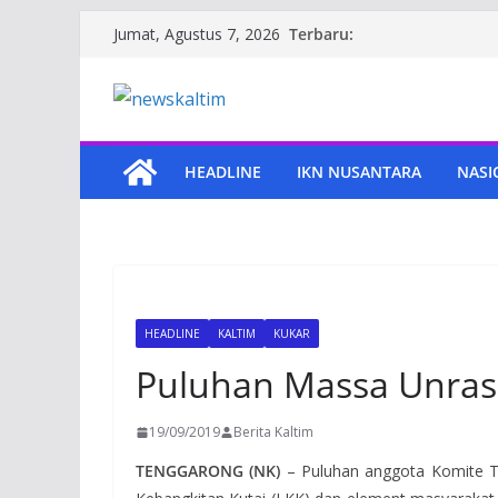
Skip
Terbaru:
Jumat, Agustus 7, 2026
to
content
HEADLINE
IKN NUSANTARA
NASI
HEADLINE
KALTIM
KUKAR
Puluhan Massa Unras
19/09/2019
Berita Kaltim
TENGGARONG (NK)
– Puluhan anggota Komite Tr