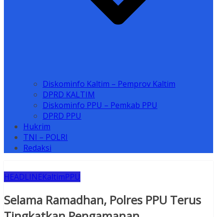
Diskominfo Kaltim – Pemprov Kaltim
DPRD KALTIM
Diskominfo PPU – Pemkab PPU
DPRD PPU
Hukrim
TNI – POLRI
Redaksi
HEADLINE
Kaltim
PPU
Selama Ramadhan, Polres PPU Terus
Tingkatkan Pengamanan