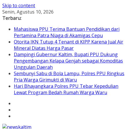
Skip to content
Senin, Agustus 10, 2026
Terbaru:
Mahasiswa PPU Terima Bantuan Pendidikan dari
Pertamina Patra Niaga di Akamigas Cepu
Otorita IKN Tutup 4 Tenant di KIPP Karena Jual Air
Mineral Diatas Harga Pasar
Dampingi Gubernur Kaltim, Bupati PPU Dukung
Pengembangan Kelapa Genjah sebagai Komoditas
Unggulan Daerah
Sembunyi Sabu di Bola Lampu, Polres PPU Ringkus
Pria Warga Girimukti di Waru
Hari Bhayangkara Polres PPU Tebar Kepedulian
Lewat Program Bedah Rumah Warga Waru