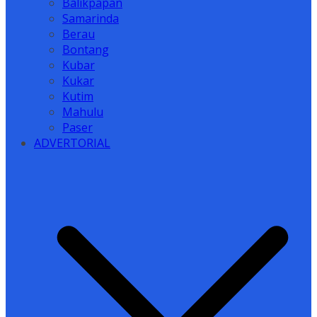
Balikpapan
Samarinda
Berau
Bontang
Kubar
Kukar
Kutim
Mahulu
Paser
ADVERTORIAL