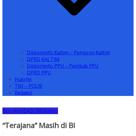
Diskominfo Kaltim – Pemprov Kaltim
DPRD KALTIM
Diskominfo PPU – Pemkab PPU
DPRD PPU
Hukrim
TNI – POLRI
Redaksi
Borneo
HEADLINE
Kaltim
“Terajana” Masih di BI