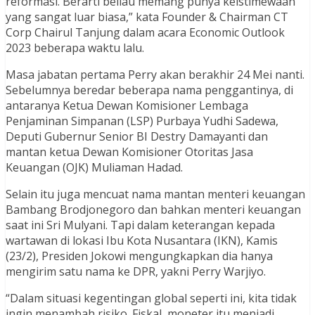
reformasi. Berarti beliau memang punya keistimewaan
yang sangat luar biasa,” kata Founder & Chairman CT
Corp Chairul Tanjung dalam acara Economic Outlook
2023 beberapa waktu lalu.
Masa jabatan pertama Perry akan berakhir 24 Mei nanti.
Sebelumnya beredar beberapa nama penggantinya, di
antaranya Ketua Dewan Komisioner Lembaga
Penjaminan Simpanan (LSP) Purbaya Yudhi Sadewa,
Deputi Gubernur Senior BI Destry Damayanti dan
mantan ketua Dewan Komisioner Otoritas Jasa
Keuangan (OJK) Muliaman Hadad.
Selain itu juga mencuat nama mantan menteri keuangan
Bambang Brodjonegoro dan bahkan menteri keuangan
saat ini Sri Mulyani. Tapi dalam keterangan kepada
wartawan di lokasi Ibu Kota Nusantara (IKN), Kamis
(23/2), Presiden Jokowi mengungkapkan dia hanya
mengirim satu nama ke DPR, yakni Perry Warjiyo.
“Dalam situasi kegentingan global seperti ini, kita tidak
ingin menambah risiko. Fiskal, moneter itu menjadi