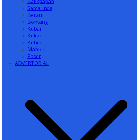
Balikpapan
Samarinda
Berau
Bontang
Kubar
Kukar
Kutim
Mahulu
Paser
ADVERTORIAL