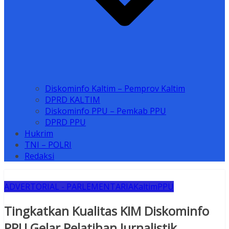
Diskominfo Kaltim – Pemprov Kaltim
DPRD KALTIM
Diskominfo PPU – Pemkab PPU
DPRD PPU
Hukrim
TNI – POLRI
Redaksi
ADVERTORIAL - PARLEMENTARIA
Kaltim
PPU
Tingkatkan Kualitas KIM Diskominfo
PPU Gelar Pelatihan Jurnalistik