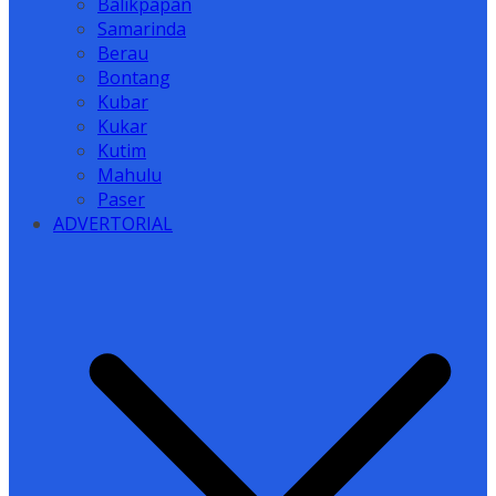
Balikpapan
Samarinda
Berau
Bontang
Kubar
Kukar
Kutim
Mahulu
Paser
ADVERTORIAL