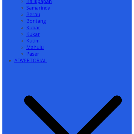
Balikpapan
Samarinda
Berau
Bontang
Kubar
Kukar
Kutim
Mahulu
Paser
ADVERTORIAL