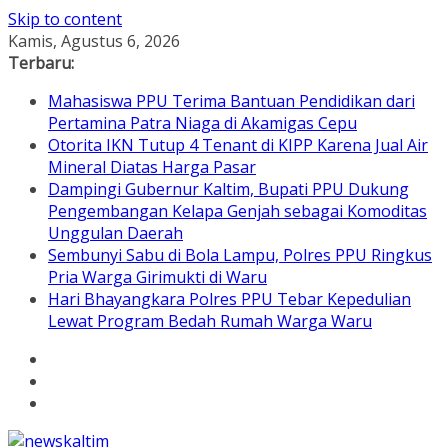
Skip to content
Kamis, Agustus 6, 2026
Terbaru:
Mahasiswa PPU Terima Bantuan Pendidikan dari
Pertamina Patra Niaga di Akamigas Cepu
Otorita IKN Tutup 4 Tenant di KIPP Karena Jual Air
Mineral Diatas Harga Pasar
Dampingi Gubernur Kaltim, Bupati PPU Dukung
Pengembangan Kelapa Genjah sebagai Komoditas
Unggulan Daerah
Sembunyi Sabu di Bola Lampu, Polres PPU Ringkus
Pria Warga Girimukti di Waru
Hari Bhayangkara Polres PPU Tebar Kepedulian
Lewat Program Bedah Rumah Warga Waru