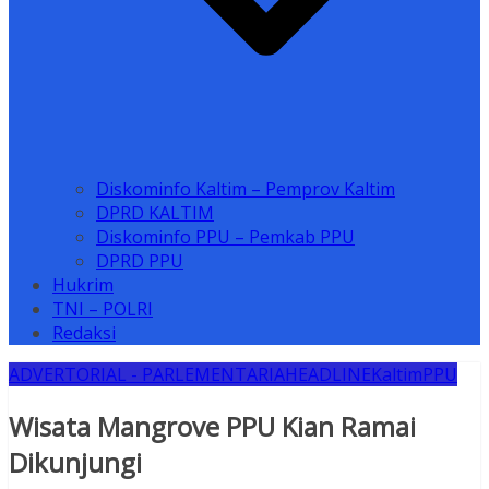
Diskominfo Kaltim – Pemprov Kaltim
DPRD KALTIM
Diskominfo PPU – Pemkab PPU
DPRD PPU
Hukrim
TNI – POLRI
Redaksi
ADVERTORIAL - PARLEMENTARIA
HEADLINE
Kaltim
PPU
Wisata Mangrove PPU Kian Ramai
Dikunjungi