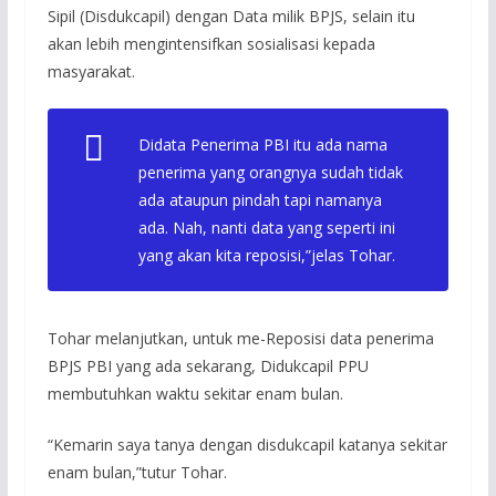
Sipil (Disdukcapil) dengan Data milik BPJS, selain itu
akan lebih mengintensifkan sosialisasi kepada
masyarakat.
Didata Penerima PBI itu ada nama
penerima yang orangnya sudah tidak
ada ataupun pindah tapi namanya
ada. Nah, nanti data yang seperti ini
yang akan kita reposisi,”jelas Tohar.
Tohar melanjutkan, untuk me-Reposisi data penerima
BPJS PBI yang ada sekarang, Didukcapil PPU
membutuhkan waktu sekitar enam bulan.
“Kemarin saya tanya dengan disdukcapil katanya sekitar
enam bulan,”tutur Tohar.