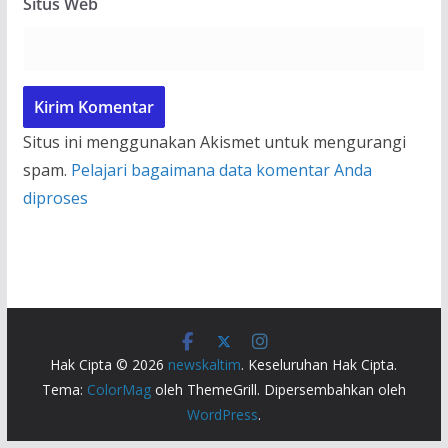
Situs Web
Situs ini menggunakan Akismet untuk mengurangi
spam.
Pelajari bagaimana data komentar Anda
diproses
Hak Cipta © 2026
newskaltim
. Keseluruhan Hak Cipta.
Tema:
ColorMag
oleh ThemeGrill. Dipersembahkan oleh
WordPress
.