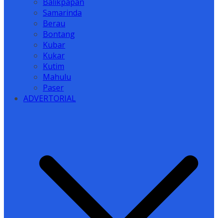
Balikpapan
Samarinda
Berau
Bontang
Kubar
Kukar
Kutim
Mahulu
Paser
ADVERTORIAL