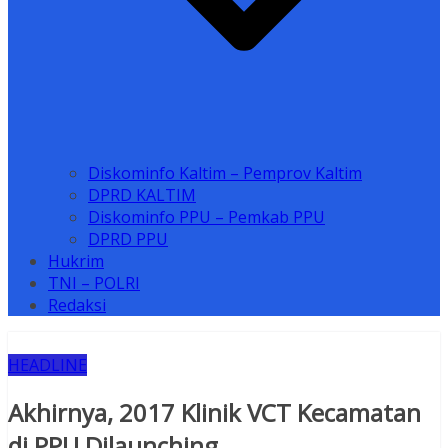
Diskominfo Kaltim – Pemprov Kaltim
DPRD KALTIM
Diskominfo PPU – Pemkab PPU
DPRD PPU
Hukrim
TNI – POLRI
Redaksi
HEADLINE
Akhirnya, 2017 Klinik VCT Kecamatan
di PPU Dilaunching