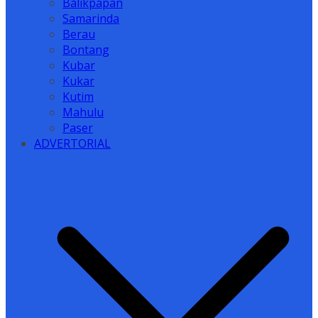
Balikpapan
Samarinda
Berau
Bontang
Kubar
Kukar
Kutim
Mahulu
Paser
ADVERTORIAL