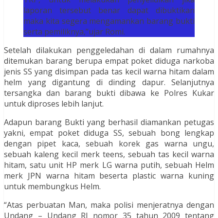
laporan tersebut benar dapat dibuktikan
maka kita segera mengamankan barang bukti
serta pemiliknya,”ujar Romi.
Setelah dilakukan penggeledahan di dalam rumahnya
ditemukan barang berupa empat poket diduga narkoba
jenis SS yang disimpan pada tas kecil warna hitam dalam
helm yang digantung di dinding dapur. Selanjutnya
tersangka dan barang bukti dibawa ke Polres Kukar
untuk diproses lebih lanjut.
Adapun barang Bukti yang berhasil diamankan petugas
yakni, empat poket diduga SS, sebuah bong lengkap
dengan pipet kaca, sebuah korek gas warna ungu,
sebuah kaleng kecil merk teens, sebuah tas kecil warna
hitam, satu unit HP merk LG warna putih, sebuah Helm
merk JPN warna hitam beserta plastic warna kuning
untuk membungkus Helm.
“Atas perbuatan Man, maka polisi menjeratnya dengan
Undang – Undang RI nomor 35 tahun 2009 tentang