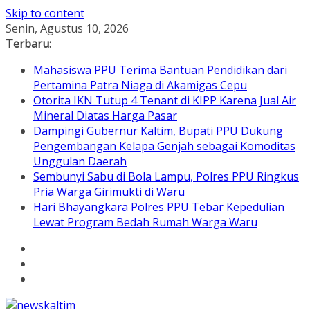
Skip to content
Senin, Agustus 10, 2026
Terbaru:
Mahasiswa PPU Terima Bantuan Pendidikan dari
Pertamina Patra Niaga di Akamigas Cepu
Otorita IKN Tutup 4 Tenant di KIPP Karena Jual Air
Mineral Diatas Harga Pasar
Dampingi Gubernur Kaltim, Bupati PPU Dukung
Pengembangan Kelapa Genjah sebagai Komoditas
Unggulan Daerah
Sembunyi Sabu di Bola Lampu, Polres PPU Ringkus
Pria Warga Girimukti di Waru
Hari Bhayangkara Polres PPU Tebar Kepedulian
Lewat Program Bedah Rumah Warga Waru