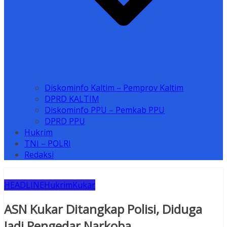
Diskominfo Kaltim – Pemprov Kaltim
DPRD KALTIM
Diskominfo PPU – Pemkab PPU
DPRD PPU
Hukrim
TNI – POLRI
Redaksi
HEADLINE
Hukrim
Kukar
ASN Kukar Ditangkap Polisi, Diduga
Jadi Pengedar Narkoba