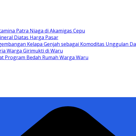
tamina Patra Niaga di Akamigas Cepu
ineral Diatas Harga Pasar
gembangan Kelapa Genjah sebagai Komoditas Unggulan D
ia Warga Girimukti di Waru
ewat Program Bedah Rumah Warga Waru