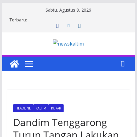
Skip
Sabtu, Agustus 8, 2026
to
Terbaru:
content
HEADLINE
KALTIM
KUKAR
Dandim Tenggarong
Turun Tangan Lakukan