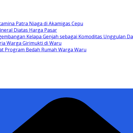
tamina Patra Niaga di Akamigas Cepu
ineral Diatas Harga Pasar
gembangan Kelapa Genjah sebagai Komoditas Unggulan D
ia Warga Girimukti di Waru
ewat Program Bedah Rumah Warga Waru