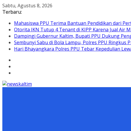
Skip
Sabtu, Agustus 8, 2026
to
Terbaru:
content
Mahasiswa PPU Terima Bantuan Pendidikan dari Per
Otorita IKN Tutup 4 Tenant di KIPP Karena Jual Air M
Dampingi Gubernur Kaltim, Bupati PPU Dukung Pen
Sembunyi Sabu di Bola Lampu, Polres PPU Ringkus Pr
Hari Bhayangkara Polres PPU Tebar Kepedulian L