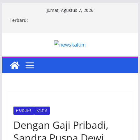
Skip
Jumat, Agustus 7, 2026
to
Terbaru:
content
HEADLINE
KALTIM
Dengan Gaji Pribadi,
Sandra Puspa Dewi