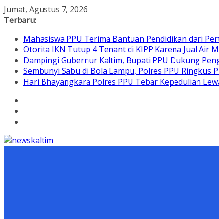
Skip
Jumat, Agustus 7, 2026
to
Terbaru:
content
Mahasiswa PPU Terima Bantuan Pendidikan dari Per
Otorita IKN Tutup 4 Tenant di KIPP Karena Jual Air M
Dampingi Gubernur Kaltim, Bupati PPU Dukung Pen
Sembunyi Sabu di Bola Lampu, Polres PPU Ringkus Pr
Hari Bhayangkara Polres PPU Tebar Kepedulian L