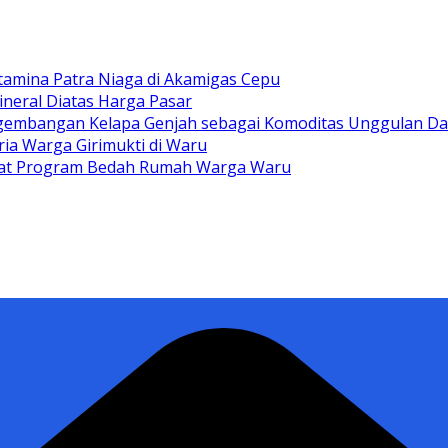
tamina Patra Niaga di Akamigas Cepu
ineral Diatas Harga Pasar
gembangan Kelapa Genjah sebagai Komoditas Unggulan D
ia Warga Girimukti di Waru
ewat Program Bedah Rumah Warga Waru