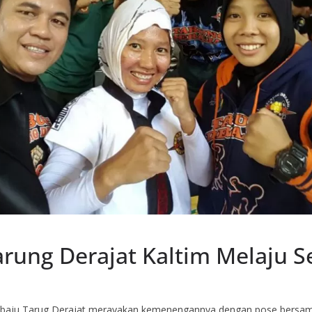
arung Derajat Kaltim Melaju S
n baju Tarug Derajat merayakan kemenengannya dengan pose bersama