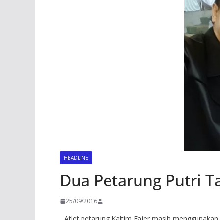
HEADLINE
Dua Petarung Putri T
25/09/2016
Atlet petarung Kaltim Fajer masih menggunaka