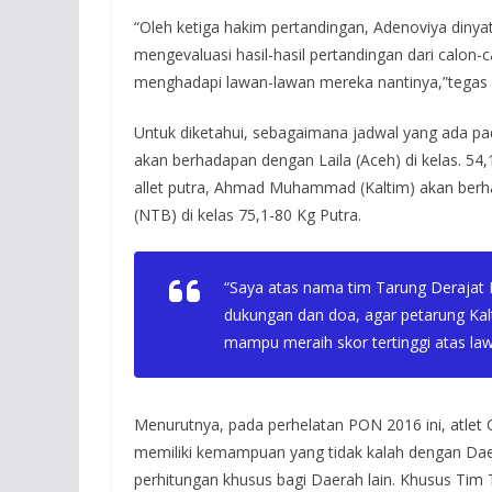
“Oleh ketiga hakim pertandingan, Adenoviya dinya
mengevaluasi hasil-hasil pertandingan dari calon
menghadapi lawan-lawan mereka nantinya,”tegas 
Untuk diketahui, sebagaimana jadwal yang ada pa
akan berhadapan dengan Laila (Aceh) di kelas. 54
allet putra, Ahmad Muhammad (Kaltim) akan berha
(NTB) di kelas 75,1-80 Kg Putra.
“Saya atas nama tim Tarung Derajat
dukungan dan doa, agar petarung Kalt
mampu meraih skor tertinggi atas law
Menurutnya, pada perhelatan PON 2016 ini, atlet C
memiliki kemampuan yang tidak kalah dengan Daer
perhitungan khusus bagi Daerah lain. Khusus Tim