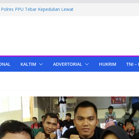
 Polres PPU Tebar Kepedulian Lewat
Rumah Warga Waru
rima Bantuan Pendidikan dari Pertamina
kamigas Cepu
 4 Tenant di KIPP Karena Jual Air Mineral
ar
r Kaltim, Bupati PPU Dukung
lapa Genjah sebagai Komoditas Unggulan
ONAL
KALTIM
ADVERTORIAL
HUKRIM
TNI –
 Bola Lampu, Polres PPU Ringkus Pria
i Waru