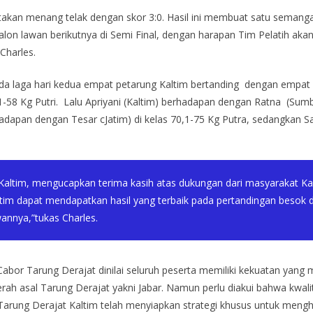
takan menang telak dengan skor 3:0. Hasil ini membuat satu semangat
-calon lawan berikutnya di Semi Final, dengan harapan Tim Pelatih ak
Charles.
da laga hari kedua empat petarung Kaltim bertanding dengan empat p
,1-58 Kg Putri. Lalu Apriyani (Kaltim) berhadapan dengan Ratna (Sum
dapan dengan Tesar cJatim) di kelas 70,1-75 Kg Putra, sedangkan S
 Kaltim, mengucapkan terima kasih atas dukungan dari masyarakat 
im dapat mendapatkan hasil yang terbaik pada pertandingan besok dan
annya,”tukas Charles.
abor Tarung Derajat dinilai seluruh peserta memiliki kekuatan yang m
ah asal Tarung Derajat yakni Jabar. Namun perlu diakui bahwa kwali
 Tarung Derajat Kaltim telah menyiapkan strategi khusus untuk meng