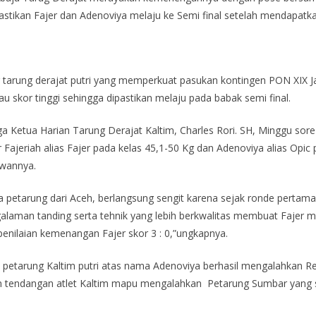
ipastikan Fajer dan Adenoviya melaju ke Semi final setelah mendapatka
 tarung derajat putri yang memperkuat pasukan kontingen PON XIX
au skor tinggi sehingga dipastikan melaju pada babak semi final.
 Ketua Harian Tarung Derajat Kaltim, Charles Rori. SH, Minggu sor
r Fajeriah alias Fajer pada kelas 45,1-50 Kg dan Adenoviya alias Op
wannya.
petarung dari Aceh, berlangsung sengit karena sejak ronde pertama h
alaman tanding serta tehnik yang lebih berkwalitas membuat Fajer 
enilaian kemenangan Fajer skor 3 : 0,”ungkapnya.
. petarung Kaltim putri atas nama Adenoviya berhasil mengalahkan R
an tendangan atlet Kaltim mapu mengalahkan Petarung Sumbar yang 