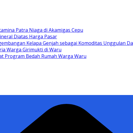
tamina Patra Niaga di Akamigas Cepu
ineral Diatas Harga Pasar
gembangan Kelapa Genjah sebagai Komoditas Unggulan D
ia Warga Girimukti di Waru
ewat Program Bedah Rumah Warga Waru