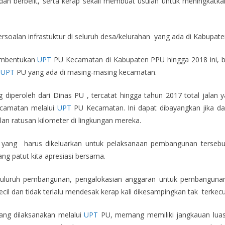
g dan berbelit, serta kerap sekali membuat usulan untuk meningkat
soalan infrastuktur di seluruh desa/kelurahan yang ada di Kabupaten
pembentukan
UPT
PU Kecamatan di Kabupaten PPU hingga 2018 ini, b
h
UPT
PU yang ada di masing-masing kecamatan.
 diperoleh dari Dinas PU , tercatat hingga tahun 2017 total jalan 
kecamatan melalui
UPT
PU Kecamatan. Ini dapat dibayangkan jika da
lan ratusan kilometer di lingkungan mereka.
h yang harus dikeluarkan untuk pelaksanaan pembangunan tersebut 
g patut kita apresiasi bersama.
uluruh pembangunan, pengalokasian anggaran untuk pembangunan
kecil dan tidak terlalu mendesak kerap kali dikesampingkan tak terkecu
ng dilaksanakan melalui
UPT
PU, memang memiliki jangkauan luas 