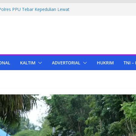
Polres PPU Tebar Kepedulian Lewat
umah Warga Waru
ima Bantuan Pendidikan dari Pertamina
amigas Cepu
 Tenant di KIPP Karena Jual Air Mineral
r
 Kaltim, Bupati PPU Dukung
apa Genjah sebagai Komoditas Unggulan
ONAL
KALTIM
ADVERTORIAL
HUKRIM
TNI –
Bola Lampu, Polres PPU Ringkus Pria
 Waru