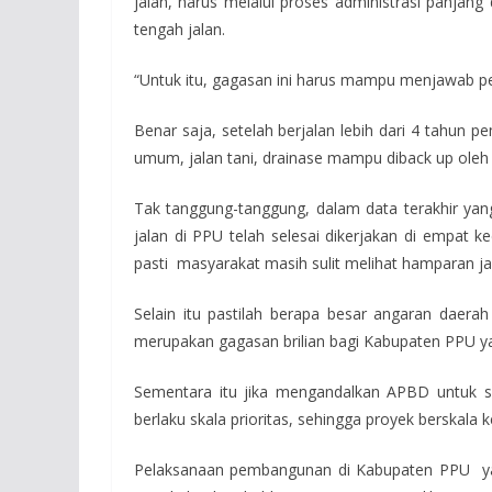
jalan, harus melalui proses administrasi panjan
tengah jalan.
“Untuk itu, gagasan ini harus mampu menjawab per
Benar saja, setelah berjalan lebih dari 4 tahun 
umum, jalan tani, drainase mampu diback up ole
Tak tanggung-tanggung, dalam data terakhir yang
jalan di PPU telah selesai dikerjakan di empat 
pasti masyarakat masih sulit melihat hamparan ja
Selain itu pastilah berapa besar angaran daera
merupakan gagasan brilian bagi Kabupaten PPU yan
Sementara itu jika mengandalkan APBD untuk s
berlaku skala prioritas, sehingga proyek berskala 
Pelaksanaan pembangunan di Kabupaten PPU ya