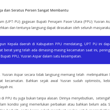
a dan Seratus Persen Sangat Membantu
m (UPT-PU) gagasan Bupati Penajam Paser Utara (PPU) Yusran Aspar
orehkan dan tentunya langsung dapat dirasakan oleh seluruh masyarak
apun Kepala daerah di Kabupaten PPU mendatang, UPT PU ini dapat 
t berat yang telah ada dimasing-masing kecamatan saat ini, peningk
a Bupati PPU, Yusran Aspar dalam satu kesempatan.
n, Yusran Aspar secara tidak langsung memang telah melimpahka
at kecamatan. Bahkan sejak awal Yusran sudah optimistis, keb
ayah ini.
 di PPU itu juga bukan tanpa alasan. Dirinya menyebutkan, setenga
lam kondisi yang memerlukan perbaikan atau bahkan belum ada. 