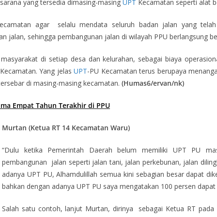
ga sarana yang tersedia dimasing-masing
UPT
Kecamatan seperti alat be
ecamatan agar selalu mendata seluruh badan jalan yang telah 
jalan, sehingga pembangunan jalan di wilayah PPU berlangsung ber
syarakat di setiap desa dan kelurahan, sebagai biaya operasion
 Kecamatan. Yang jelas
UPT
-PU Kecamatan terus berupaya menangani 
 tersebar di masing-masing kecamatan.
(Humas6
/ervan/nk
)
lama
Empat
Tahun
T
erakhir
di PPU
Murtan (Ketua RT 14 Kecamatan Waru)
“Dulu ketika Pemerintah Daerah belum memiliki UPT PU masy
pembangunan jalan seperti jalan tani, jalan perkebunan, jalan dil
adanya UPT PU, Alhamdulillah semua kini sebagian besar dapat di
bahkan dengan adanya UPT PU saya mengatakan 100 persen dapat 
Salah satu contoh, lanjut Murtan, dirinya sebagai Ketua RT pada 