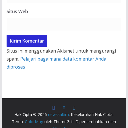
Situs Web
Situs ini menggunakan Akismet untuk mengurangi
spam.
Pelajari bagaimana data komentar Anda
diproses
Hak Cipta © 2026
newskaltim
. Keseluruhan Hak Cipta.
Tema:
ColorMag
oleh ThemeGrill. Dipersembahkan oleh