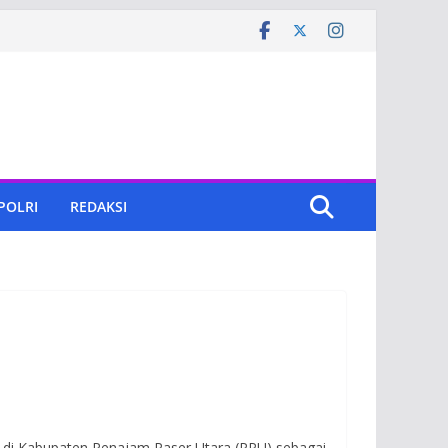
 POLRI
REDAKSI
da di Kabupaten Penajam Paser Utara (PPU) sebagai