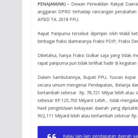
PENAJAM(NK) –
Dewan Perwakilan Rakyat Daerah
anggaran DPRD terhadap rancangan perubahan
APBD TA. 2018 PPU.
Rapat Paripurna tersebut dipimpin oleh Wakil k
berbagai fraksi diantaranya Fraksi PDIP, Fraksi D
Diketahui, hanya Fraksi Golkar saja yang tidak 
rapat paripurna pun tidak terlihat hadir di kegiata
Dalam Sambutannya, Bupati PPU, Yusran Aspar
secara umum mengenai Pendapatan, Belanja dan
bertambah sebesar Rp. 78,721 Milyar lebih atau s
sebesar RP.125,700 Milyard Lebih , tidak mengala
hasil pengelolaan kekayaan daerah yang dipisah
902,111 Milyard lebih atau bertambah sebesar Rp. 
Kalau lain-lain pendapatan daerah y