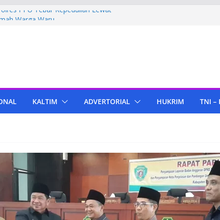
Polres PPU Tebar Kepedulian Lewat
umah Warga Waru
ima Bantuan Pendidikan dari Pertamina
migas Cepu
 Tenant di KIPP Karena Jual Air Mineral
 Kaltim, Bupati PPU Dukung
apa Genjah sebagai Komoditas Unggulan
ONAL
KALTIM
ADVERTORIAL
HUKRIM
TNI –
ola Lampu, Polres PPU Ringkus Pria
 Waru