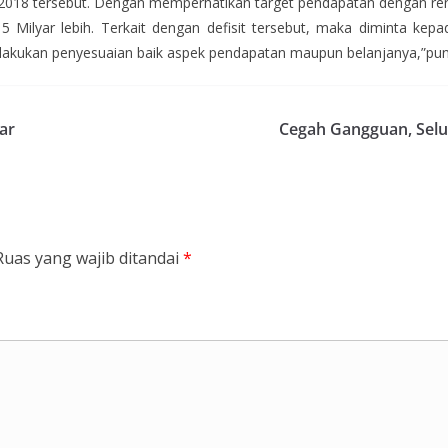
2018 tersebut. Dengan memperhatikan target pendapatan dengan ren
,615 Milyar lebih. Terkait dengan defisit tersebut, maka diminta
lakukan penyesuaian baik aspek pendapatan maupun belanjanya,”pu
ar
Cegah Gangguan, Selu
Ruas yang wajib ditandai
*