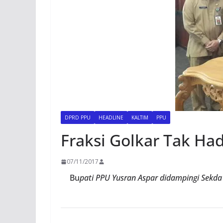
DPRD PPU
HEADLINE
KALTIM
PPU
Fraksi Golkar Tak Ha
07/11/2017
Bu
pati PPU Yusran Aspar didampingi Sekd