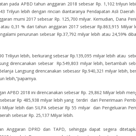
tan pada APBD tahun anggaran 2018 sebesar Rp. 1,102 trilyun leb
3 Trilyun lebih dengan rincian diantaranya Pendapatan Asli Daerah
nggaran murni 2017 sebesar Rp. 125,700 milyar. Kemudian, Dana Per
r atau 0,31 % dari tahun anggaran 2017 sebesar Rp.863,915 Milyar le
mengalami penurunan sebesar Rp.37,792 milyar lebih atau 24,59% d
90 Triliyun lebih, berkurang sebesar Rp.139,095 milyar lebih atau s
angsung direncanakan sebesar Rp.549,803 milyar lebih, bertambah se
Belanja Langsung direncanakan sebesasr Rp.940,321 milyar lebih, be
un lebih,”paparnya.
 APBD 2018 ini direncanakan sebesar Rp. 29,862 Milyar lebih meng
ebesar Rp 485,938 milyar lebih yang terdiri dari Penerimaan Pemb
04 Milyar lebih dan SILPA sebesar Rp 55 milyar dan Pengeluaran 
erah sebesar Rp. 25,137 Milyar lebih
.
dan Anggaran DPRD dan TAPD, sehingga dapat segera ditetapk