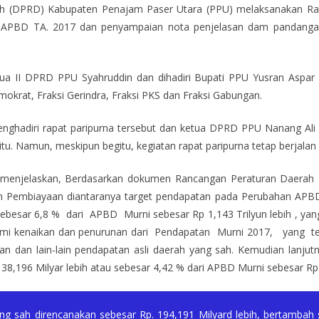
 (DPRD) Kabupaten Penajam Paser Utara (PPU) melaksanakan Rapa
 APBD TA. 2017 dan penyampaian nota penjelasan dam pandangan
etua II DPRD PPU Syahruddin dan dihadiri Bupati PPU Yusran Aspar
emokrat, Fraksi Gerindra, Fraksi PKS dan Fraksi Gabungan.
menghadiri rapat paripurna tersebut dan ketua DPRD PPU Nanang Ali 
n itu. Namun, meskipun begitu, kegiatan rapat paripurna tetap berjalan 
 menjelaskan, Berdasarkan dokumen Rancangan Peraturan Daera
 Pembiayaan diantaranya target pendapatan pada Perubahan APBD 
ebesar 6,8 % dari APBD Murni sebesar Rp 1,143 Trilyun lebih , yang
mi kenaikan dan penurunan dari Pendapatan Murni 2017, yang terdiri
kan dan lain-lain pendapatan asli daerah yang sah. Kemudian lanju
38,196 Milyar lebih atau sebesar 4,42 % dari APBD Murni sebesar Rp.
ang sah direncanakan sebesar Rp. 194,191 Milyard lebih, bertambah 