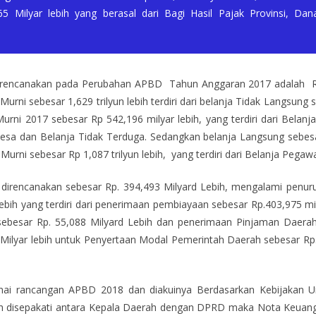
5 Milyar lebih yang berasal dari Bagi Hasil Pajak Provinsi, D
 direncanakan pada Perubahan APBD Tahun Anggaran 2017 adalah Rp. 
urni sebesar 1,629 trilyun lebih terdiri dari belanja Tidak Langsung 
urni 2017 sebesar Rp 542,196 milyar lebih, yang terdiri dari Belanj
a dan Belanja Tidak Terduga. Sedangkan belanja Langsung sebesar
 Murni sebesar Rp 1,087 trilyun lebih, yang terdiri dari Belanja Pega
rencanakan sebesar Rp. 394,493 Milyard Lebih, mengalami penurun
ebih yang terdiri dari penerimaan pembiayaan sebesar Rp.403,975 mily
besar Rp. 55,088 Milyard Lebih dan penerimaan Pinjaman Daerah 
Milyar lebih untuk Penyertaan Modal Pemerintah Daerah sebesar R
enai rancangan APBD 2018 dan diakuinya Berdasarkan Kebijakan 
h disepakati antara Kepala Daerah dengan DPRD maka Nota Keua