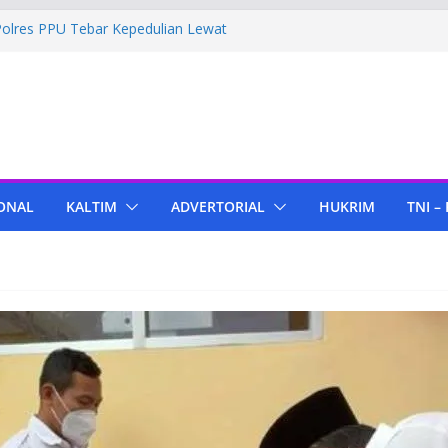
Polres PPU Tebar Kepedulian Lewat
umah Warga Waru
ima Bantuan Pendidikan dari Pertamina
migas Cepu
 Tenant di KIPP Karena Jual Air Mineral
 Kaltim, Bupati PPU Dukung
apa Genjah sebagai Komoditas Unggulan
ONAL
KALTIM
ADVERTORIAL
HUKRIM
TNI –
ola Lampu, Polres PPU Ringkus Pria
 Waru