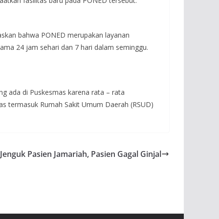
atkan fasilitas baru pada PONED tersebut.
elaskan bahwa PONED merupakan layanan
elama 24 jam sehari dan 7 hari dalam seminggu.
g ada di Puskesmas karena rata – rata
mas termasuk Rumah Sakit Umum Daerah (RSUD)
Jenguk Pasien Jamariah, Pasien Gagal Ginjal