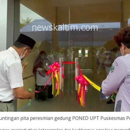
untingan pita peresmian gedung PONED UPT Puskesmas P