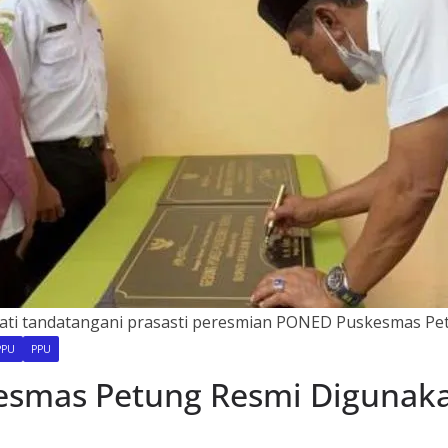
ati tandatangani prasasti peresmian PONED Puskesmas Pe
PPU
PPU
smas Petung Resmi Digunak