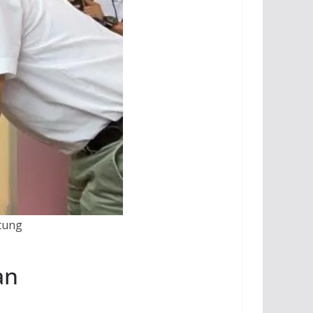
tung
an