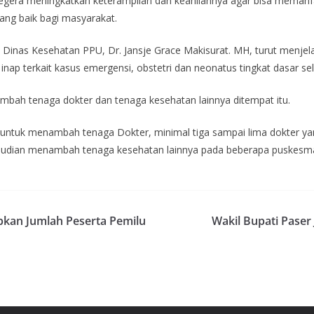
egera meningkatkan keterampilan dan keahliannya agar bisa memanfa
ng baik bagi masyarakat.
Dinas Kesehatan PPU, Dr. Jansje Grace Makisurat. MH, turut menj
nap terkait kasus emergensi, obstetri dan neonatus tingkat dasar s
mbah tenaga dokter dan tenaga kesehatan lainnya ditempat itu.
ntuk menambah tenaga Dokter, minimal tiga sampai lima dokter yan
mudian menambah tenaga kesehatan lainnya pada beberapa puskes
pkan Jumlah Peserta Pemilu
Wakil Bupati Paser 