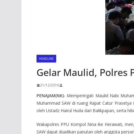
HEADLINE
Gelar Maulid, Polres
21/12/2016
PENAJAM(NK)-
Memperingati Maulid Nabi Muhamm
Muhammad SAW di ruang Rapat Catur Prasetya Ma
oleh Ustadz Hairul Huda dari Balikpapan, serta hi
Wakapolres PPU Kompol Nina Ike Herawati, meng
SAW dapat dijadikan panutan oleh anggota personi