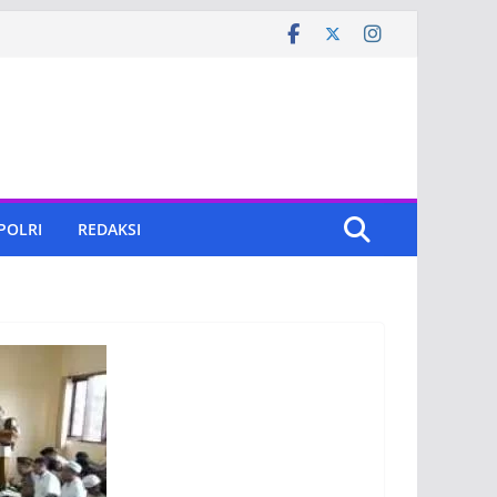
 POLRI
REDAKSI