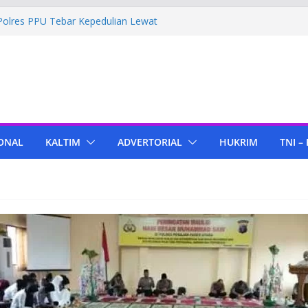
Polres PPU Tebar Kepedulian Lewat
umah Warga Waru
ima Bantuan Pendidikan dari Pertamina
amigas Cepu
 Tenant di KIPP Karena Jual Air Mineral
r
 Kaltim, Bupati PPU Dukung
apa Genjah sebagai Komoditas Unggulan
ONAL
KALTIM
ADVERTORIAL
HUKRIM
TNI –
Bola Lampu, Polres PPU Ringkus Pria
 Waru