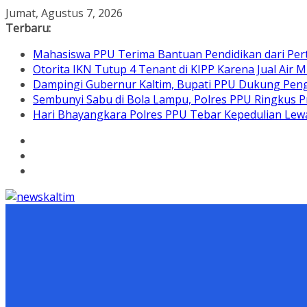
Skip
Jumat, Agustus 7, 2026
to
Terbaru:
content
Mahasiswa PPU Terima Bantuan Pendidikan dari Per
Otorita IKN Tutup 4 Tenant di KIPP Karena Jual Air M
Dampingi Gubernur Kaltim, Bupati PPU Dukung Pen
Sembunyi Sabu di Bola Lampu, Polres PPU Ringkus Pr
Hari Bhayangkara Polres PPU Tebar Kepedulian L