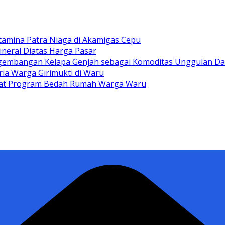
tamina Patra Niaga di Akamigas Cepu
ineral Diatas Harga Pasar
gembangan Kelapa Genjah sebagai Komoditas Unggulan D
ia Warga Girimukti di Waru
ewat Program Bedah Rumah Warga Waru