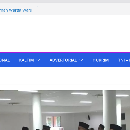
Polres PPU Tebar Kepedulian Lewat
umah Warga Waru
ima Bantuan Pendidikan dari Pertamina
migas Cepu
 Tenant di KIPP Karena Jual Air Mineral
 Kaltim, Bupati PPU Dukung
apa Genjah sebagai Komoditas Unggulan
ONAL
KALTIM
ADVERTORIAL
HUKRIM
TNI –
ola Lampu, Polres PPU Ringkus Pria
 Waru