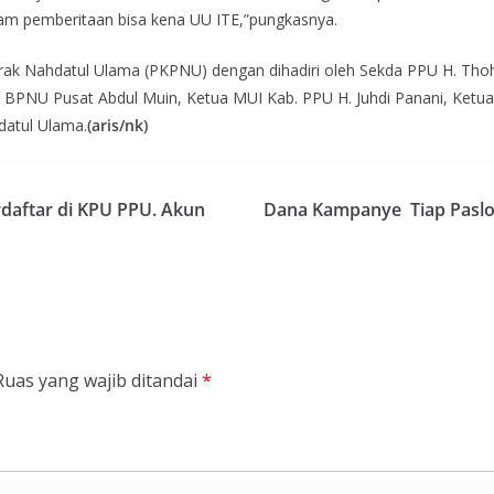
alam pemberitaan bisa kena UU ITE,”pungkasnya.
rak Nahdatul Ulama (PKPNU) dengan dihadiri oleh Sekda PPU H. Tho
us BPNU Pusat Abdul Muin, Ketua MUI Kab. PPU H. Juhdi Panani, Ket
datul Ulama.
(aris/nk)
daftar di KPU PPU. Akun
Dana Kampanye Tiap Paslon
Ruas yang wajib ditandai
*