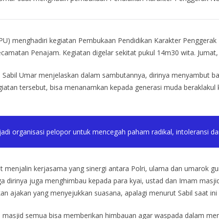
PU) menghadiri kegiatan Pembukaan Pendidikan Karakter Penggerak 
amatan Penajam. Kegiatan digelar sekitat pukul 14m30 wita. Jumat, 
 Sabil Umar menjelaskan dalam sambutannya, dirinya menyambut b
atan tersebut, bisa menanamkan kepada generasi muda beraklakul ka
i organisasi pelopor untuk mencegah paham radikal, intoleransi dan
t menjalin kerjasama yang sinergi antara Polri, ulama dan umarok g
a juga dirinya juga menghimbau kepada para kyai, ustad dan Imam ma
an ajakan yang menyejukkan suasana, apalagi menurut Sabil saat in
mam masjid semua bisa memberikan himbauan agar waspada dalam me