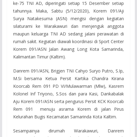
ke-75 TNI AD, diperingati setiap 15 Desember setiap
tahunnya. Maka, Sabtu (5/12/2020), Korem 091/Aji
Surya Natakesuma (ASN) mengisi dengan kegiatan
silaturami ke Warakawuri dan menjenguk anggota
maupun keluarga TNI AD sedang jalani perawatan di
rumah sakit. Kegiatan diawali koordinasi di Sport Center
Korem 091/ASN Jalan Awang Long Kota Samarinda,
Kalimantan Timur (Kaltim).
Danrem 091/ASN, Brigjen TNI Cahyo Suryo Putro, S.Ip,
M.Si bersama Ketua Persit Kartika Chandra Kirana
Koorcab Rem 091 PD VI/Mulawarman (Mlw), Kasrem
Kolonel Inf Triyono, S.Sos dan para Kasi, Dankabalak
Aju Korem 091/ASN serta pengurus Persit KCK Koorcab
Rem 091 menuju asrama Korem di jalan Pirus
Kelurahan Bugis Kecamatan Samarinda Kota Kaltim.
Sesampainya dirumah Warakawuri, Danrem