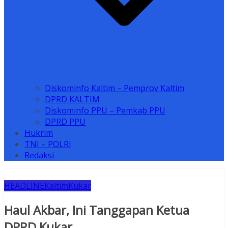
Diskominfo Kaltim – Pemprov Kaltim
DPRD KALTIM
Diskominfo PPU – Pemkab PPU
DPRD PPU
Hukrim
TNI – POLRI
Redaksi
HEADLINE
Kaltim
Kukar
Haul Akbar, Ini Tanggapan Ketua
DPRD Kukar