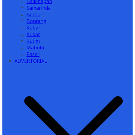
Balikpapan
Samarinda
Berau
Bontang
Kubar
Kukar
Kutim
Mahulu
Paser
ADVERTORIAL