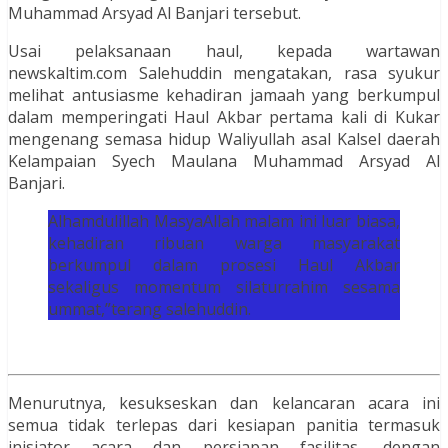
Muhammad Arsyad Al Banjari tersebut.
Usai pelaksanaan haul, kepada wartawan
newskaltim.com Salehuddin mengatakan, rasa syukur
melihat antusiasme kehadiran jamaah yang berkumpul
dalam memperingati Haul Akbar pertama kali di Kukar
mengenang semasa hidup Waliyullah asal Kalsel daerah
Kelampaian Syech Maulana Muhammad Arsyad Al
Banjari.
Alhamdulillah MasyaAllah malam ini luar biasa,
kehadiran ribuan warga masyarakat
berkumpul dalam prosesi Haul Akbar
sekaligus momentum silaturrahim sesama
ummat,”terang salehuddin.
Menurutnya, kesukseskan dan kelancaran acara ini
semua tidak terlepas dari kesiapan panitia termasuk
inisiator acara dan persiapan fasilitas, dengan