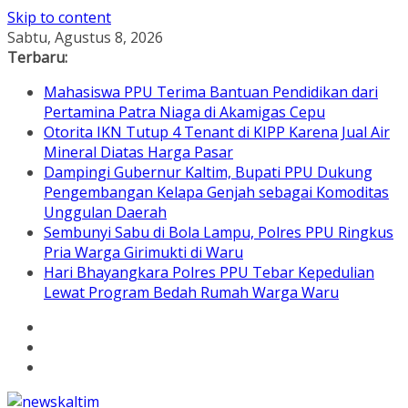
Skip to content
Sabtu, Agustus 8, 2026
Terbaru:
Mahasiswa PPU Terima Bantuan Pendidikan dari
Pertamina Patra Niaga di Akamigas Cepu
Otorita IKN Tutup 4 Tenant di KIPP Karena Jual Air
Mineral Diatas Harga Pasar
Dampingi Gubernur Kaltim, Bupati PPU Dukung
Pengembangan Kelapa Genjah sebagai Komoditas
Unggulan Daerah
Sembunyi Sabu di Bola Lampu, Polres PPU Ringkus
Pria Warga Girimukti di Waru
Hari Bhayangkara Polres PPU Tebar Kepedulian
Lewat Program Bedah Rumah Warga Waru