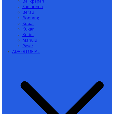
Balikpapan
Samarinda
Berau
Bontang
Kubar
Kukar
Kutim
Mahulu
Paser
ADVERTORIAL