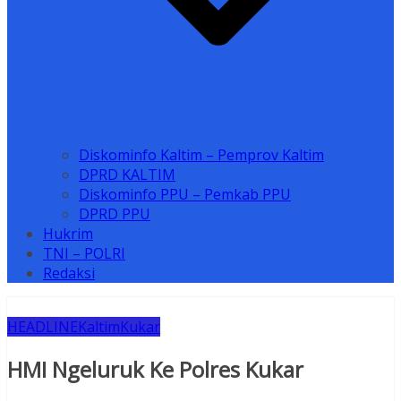
Diskominfo Kaltim – Pemprov Kaltim
DPRD KALTIM
Diskominfo PPU – Pemkab PPU
DPRD PPU
Hukrim
TNI – POLRI
Redaksi
HEADLINE
Kaltim
Kukar
HMI Ngeluruk Ke Polres Kukar