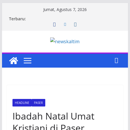
Skip
Jumat, Agustus 7, 2026
to
Terbaru:
content
HEADLINE
PASER
Ibadah Natal Umat
Kristiani di Paser