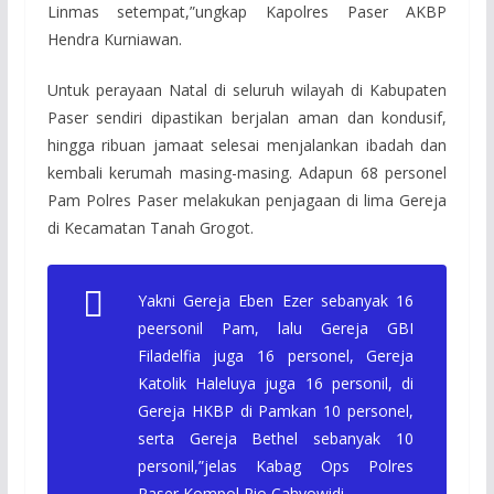
Linmas setempat,”ungkap Kapolres Paser AKBP
Hendra Kurniawan.
Untuk perayaan Natal di seluruh wilayah di Kabupaten
Paser sendiri dipastikan berjalan aman dan kondusif,
hingga ribuan jamaat selesai menjalankan ibadah dan
kembali kerumah masing-masing. Adapun 68 personel
Pam Polres Paser melakukan penjagaan di lima Gereja
di Kecamatan Tanah Grogot.
Yakni Gereja Eben Ezer sebanyak 16
peersonil Pam, lalu Gereja GBI
Filadelfia juga 16 personel, Gereja
Katolik Haleluya juga 16 personil, di
Gereja HKBP di Pamkan 10 personel,
serta Gereja Bethel sebanyak 10
personil,”jelas Kabag Ops Polres
Paser Kompol Rio Cahyowidi.