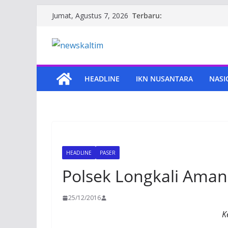
Skip
Terbaru:
Jumat, Agustus 7, 2026
to
content
HEADLINE
IKN NUSANTARA
NASI
HEADLINE
PASER
Polsek Longkali Ama
25/12/2016
K