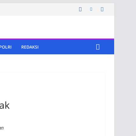
 POLRI
REDAKSI
ak
an