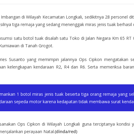
Imbangan di Wilayah Kecamatan Longkali, sedikitnya 28 personel d
nya tiga remaja yang sedang menenggak miras jenis tuak berhasil 
umsi satu botol tuak disalah satu Toko di Jalan Negara Km 65 RT 0
 Kurniawan di Tanah Grogot.
ries Susanto yang memimpin jalannya Ops Cipkon mengatakan sel
saan kelengkapan kendaraan R2, R4 dan R6. Serta memeriksa bar
iamankan 1 botol miras jenis tuak beserta tiga orang remaja yang s
endaraan sepeda motor karena kedapatan tidak membawa surat kenda
nakan Ops Cipkon di Wilayah Longkali guna terciptanya kondisi 
menjalankan perayaan Natal.
(dinda/red)