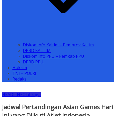
Diskominfo Kaltim – Pemprov Kaltim
DPRD KALTIM
Diskominfo PPU – Pemkab PPU
DPRD PPU
Hukrim
TNI – POLRI
Redaksi
HEADLINE
Olahraga
Jadwal Pertandingan Asian Games Hari
Ini yang Diikuti Atlet Indonesia