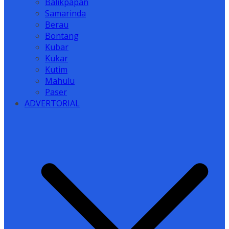
Balikpapan
Samarinda
Berau
Bontang
Kubar
Kukar
Kutim
Mahulu
Paser
ADVERTORIAL