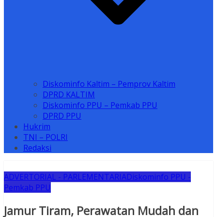
Diskominfo Kaltim – Pemprov Kaltim
DPRD KALTIM
Diskominfo PPU – Pemkab PPU
DPRD PPU
Hukrim
TNI – POLRI
Redaksi
ADVERTORIAL - PARLEMENTARIA
Diskominfo PPU -
Pemkab PPU
Jamur Tiram, Perawatan Mudah dan