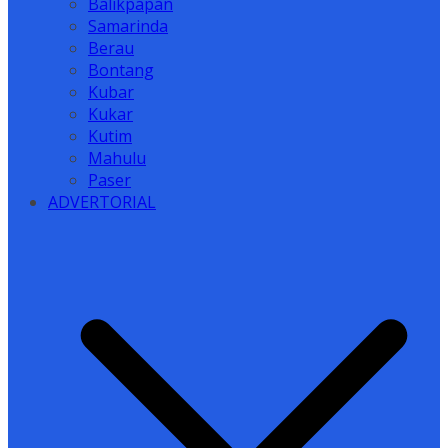
Balikpapan
Samarinda
Berau
Bontang
Kubar
Kukar
Kutim
Mahulu
Paser
ADVERTORIAL