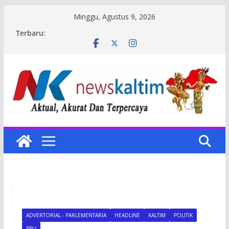
Skip
Minggu, Agustus 9, 2026
to
Terbaru:
content
ADVERTORIAL - PARLEMENTARIA
HEADLINE
KALTIM
POLITIK
PPU