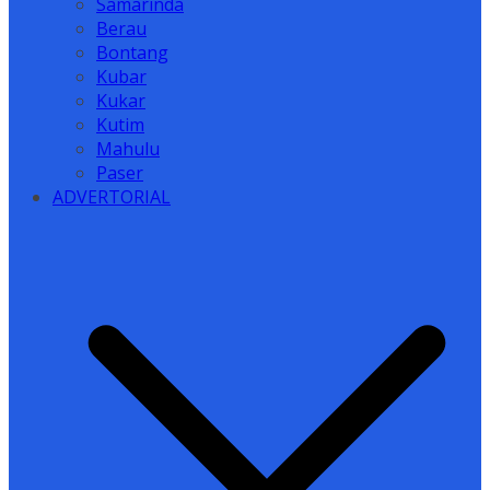
Samarinda
Berau
Bontang
Kubar
Kukar
Kutim
Mahulu
Paser
ADVERTORIAL