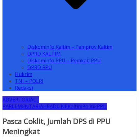
Diskominfo Kaltim – Pemprov Kaltim
DPRD KALTIM
Diskominfo PPU – Pemkab PPU
DPRD PPU
Hukrim
TNI – POLRI
Redaksi
ADVERTORIAL -
PARLEMENTARIA
HEADLINE
Kaltim
Politik
PPU
Pasca Coklit, Jumlah DPS di PPU
Meningkat