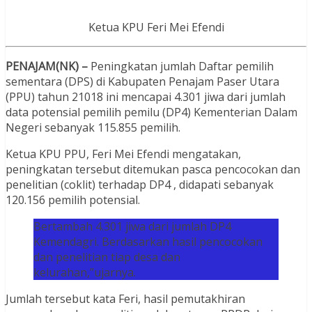
Ketua KPU Feri Mei Efendi
PENAJAM(NK) –
Peningkatan jumlah Daftar pemilih
sementara (DPS) di Kabupaten Penajam Paser Utara
(PPU) tahun 21018 ini mencapai 4.301 jiwa dari jumlah
data potensial pemilih pemilu (DP4) Kementerian Dalam
Negeri sebanyak 115.855 pemilih.
Ketua KPU PPU, Feri Mei Efendi mengatakan,
peningkatan tersebut ditemukan pasca pencocokan dan
penelitian (coklit) terhadap DP4 , didapati sebanyak
120.156 pemilih potensial.
Bertambah 4.301 jiwa dari jumlah DP4
Kemendagri. Berdasarkan hasil pencocokan
dan penelitian tiap desa dan
kelurahan,”ujarnya.
Jumlah tersebut kata Feri, hasil pemutakhiran