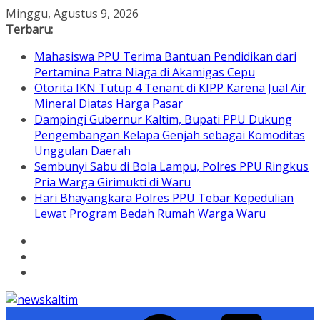
Skip
Minggu, Agustus 9, 2026
to
Terbaru:
content
Mahasiswa PPU Terima Bantuan Pendidikan dari
Pertamina Patra Niaga di Akamigas Cepu
Otorita IKN Tutup 4 Tenant di KIPP Karena Jual Air
Mineral Diatas Harga Pasar
Dampingi Gubernur Kaltim, Bupati PPU Dukung
Pengembangan Kelapa Genjah sebagai Komoditas
Unggulan Daerah
Sembunyi Sabu di Bola Lampu, Polres PPU Ringkus
Pria Warga Girimukti di Waru
Hari Bhayangkara Polres PPU Tebar Kepedulian
Lewat Program Bedah Rumah Warga Waru